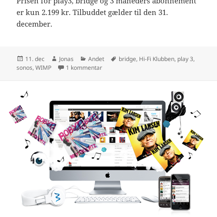
Prisen for play3, bridge og 3 måneders abonnement
er kun 2.199 kr. Tilbuddet gælder til den 31.
december.
Udgivet
Forfatter
Kategorier
Tags
11. dec
Jonas
Andet
bridge
,
Hi-Fi Klubben
,
play 3
,
i
til Sonos Play 3 inkl. gratis bridge
sonos
,
WIMP
1 kommentar