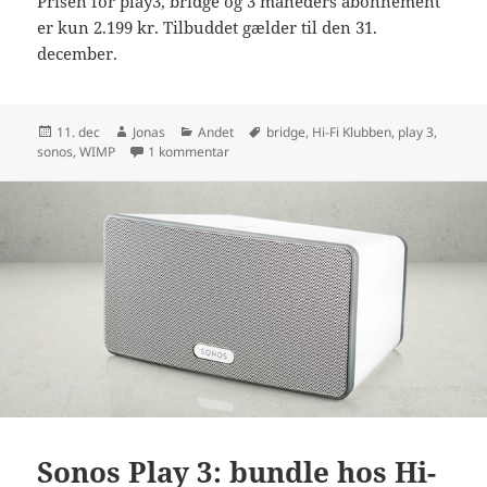
Prisen for play3, bridge og 3 måneders abonnement
er kun 2.199 kr. Tilbuddet gælder til den 31.
december.
Udgivet
Forfatter
Kategorier
Tags
11. dec
Jonas
Andet
bridge
,
Hi-Fi Klubben
,
play 3
,
i
til Sonos Play 3 inkl. gratis bridge
sonos
,
WIMP
1 kommentar
Sonos Play 3: bundle hos Hi-