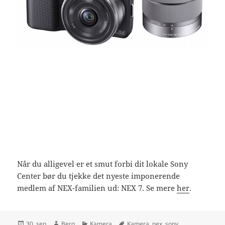
Når du alligevel er et smut forbi dit lokale Sony
Center bør du tjekke det nyeste imponerende
medlem af NEX-familien ud: NEX 7. Se mere
her
.
Udgivet
Forfatter
Kategorier
Tags
30. sep
Berg
Kamera
Kamera
,
nex
,
sony