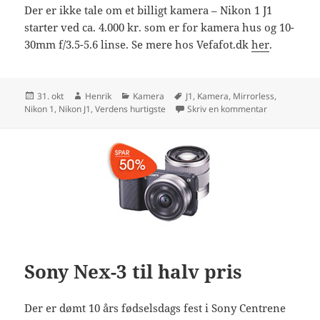
Der er ikke tale om et billigt kamera – Nikon 1 J1
starter ved ca. 4.000 kr. som er for kamera hus og 10-
30mm f/3.5-5.6 linse. Se mere hos Vefafot.dk
her
.
Udgivet
Forfatter
Kategorier
Tags
31. okt
Henrik
Kamera
J1
,
Kamera
,
Mirrorless
,
i
til Nikon 1 J
Nikon 1
,
Nikon J1
,
Verdens hurtigste
Skriv en kommentar
Sony Nex-3 til halv pris
Der er dømt 10 års fødselsdags fest i Sony Centrene