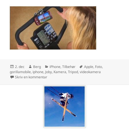
Udgivet
Forfatter
Kategorier
Tags
2. dec
Berg
iPhone
,
Tilbehør
Apple
,
Foto
,
i
gorillamobile
,
iphone
,
Joby
,
Kamera
,
Tripod
,
videokamera
til Tripod fra Joby – dagens julegaveide fra os
Skriv en kommentar