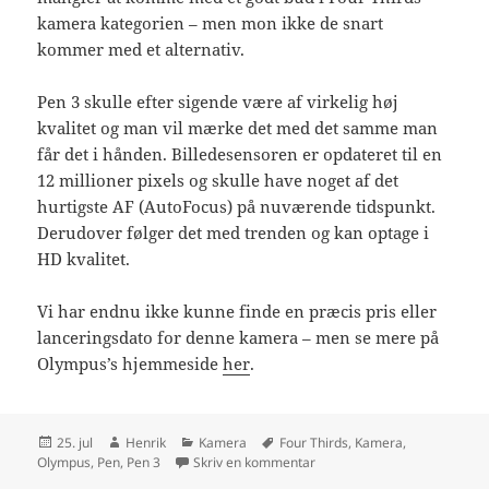
kamera kategorien – men mon ikke de snart
kommer med et alternativ.
Pen 3 skulle efter sigende være af virkelig høj
kvalitet og man vil mærke det med det samme man
får det i hånden. Billedesensoren er opdateret til en
12 millioner pixels og skulle have noget af det
hurtigste AF (AutoFocus) på nuværende tidspunkt.
Derudover følger det med trenden og kan optage i
HD kvalitet.
Vi har endnu ikke kunne finde en præcis pris eller
lanceringsdato for denne kamera – men se mere på
Olympus’s hjemmeside
her
.
Udgivet
Forfatter
Kategorier
Tags
25. jul
Henrik
Kamera
Four Thirds
,
Kamera
,
i
til Nyt Pen kamera fra Olymp
Olympus
,
Pen
,
Pen 3
Skriv en kommentar