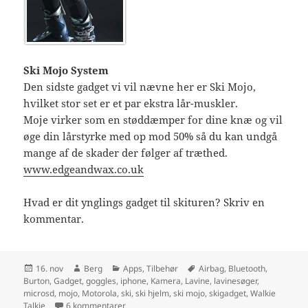
Ski Mojo System
Den sidste gadget vi vil nævne her er Ski Mojo,
hvilket stor set er et par ekstra lår-muskler.
Moje virker som en støddæmper for dine knæ og vil
øge din lårstyrke med op mod 50% så du kan undgå
mange af de skader der følger af træthed.
www.edgeandwax.co.uk
Hvad er dit ynglings gadget til skituren? Skriv en
kommentar.
Udgivet
Forfatter
Kategorier
Tags
16. nov
Berg
Apps
,
Tilbehør
Airbag
,
Bluetooth
,
i
Burton
,
Gadget
,
goggles
,
iphone
,
Kamera
,
Lavine
,
lavinesøger
,
microsd
,
mojo
,
Motorola
,
ski
,
ski hjelm
,
ski mojo
,
skigadget
,
Walkie
til Ski Gadgets
Talkie
6 kommentarer