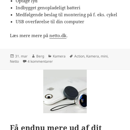
Optage lyd
Indbygget genopladeligt batteri
Medfølgende beslag til montering på f. eks. cykel
USB overførelse til din computer
Læs mere mere på
netto.dk
.
Udgivet
Forfatter
Kategorier
Tags
31. mar
Berg
Kamera
Action
,
Kamera
,
mini
,
i
til Billigt mini kamera fra Netto
Netto
4 kommentarer
Få endnu mere ud af dit