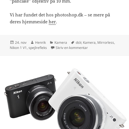
”pancake” objektiv på 10 mm.
Vi har fundet det hos photoshop.dk – se mere på
deres hjemmeside
her
.
Udgivet
Forfatter
Kategorier
Tags
24. nov
Henrik
Kamera
dslr
,
Kamera
,
Mirrorless
,
i
til Nikon 1 V1 – mirrorles
Nikon 1 V1
,
spejlrefleks
Skriv en kommentar