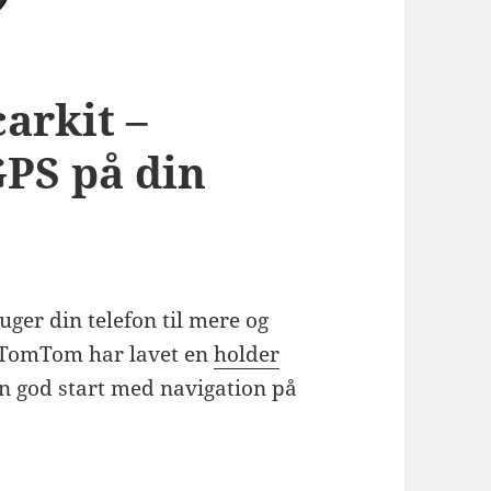
arkit –
GPS på din
ger din telefon til mere og
. TomTom har lavet en
holder
 en god start med navigation på