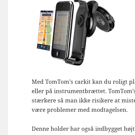
Med TomTom’s carkit kan du roligt pl
eller på instrumentbrættet. TomTom’s
stærkere så man ikke risikere at mist
være problemer med modtagelsen.
Denne holder har også indbygget højtal