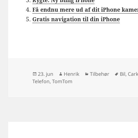
Få endnu mere ud af dit iPhone kame
Gratis navigation til din iPhone
Udgivet
Forfatter
Kategorier
Tags
23. jun
Henrik
Tilbehør
Bil
,
Cark
i
Telefon
,
TomTom