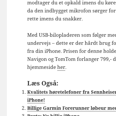
modtager du et opkald imens du kører
da den indbygget mikrofon sørger fo
rette imens du snakker.
Med USB-bilopladeren som følger me
undervejs – dette er der hårdt brug f
fra din iPhone. Prisen for denne hold
Navigon og TomTom forlanger 799,- d
hjemmeside
her
.
Læs Også:
Kvalitets høretelefoner fra Sennheiser 
iPhone!
Billige Garmin Forerunner løbeur me
Rygte: Ny billig iPhone