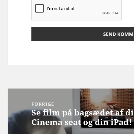
Indlægsnavigation
FORRIGE
Se film på bagsædet af di
Forrige
Cinema seat og din iPad!
indlæg: