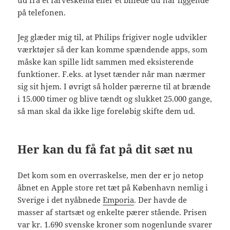
ud fra et farveskema eller et billede du har liggende
på telefonen.
Jeg glæder mig til, at Philips frigiver nogle udvikler
værktøjer så der kan komme spændende apps, som
måske kan spille lidt sammen med eksisterende
funktioner. F.eks. at lyset tænder når man nærmer
sig sit hjem. I øvrigt så holder pærerne til at brænde
i 15.000 timer og blive tændt og slukket 25.000 gange,
så man skal da ikke lige foreløbig skifte dem ud.
Her kan du få fat på dit sæt nu
Det kom som en overraskelse, men der er jo netop
åbnet en Apple store ret tæt på København nemlig i
Sverige i det nyåbnede
Emporia
. Der havde de
masser af startsæt og enkelte pærer stående. Prisen
var kr. 1.690 svenske kroner som nogenlunde svarer