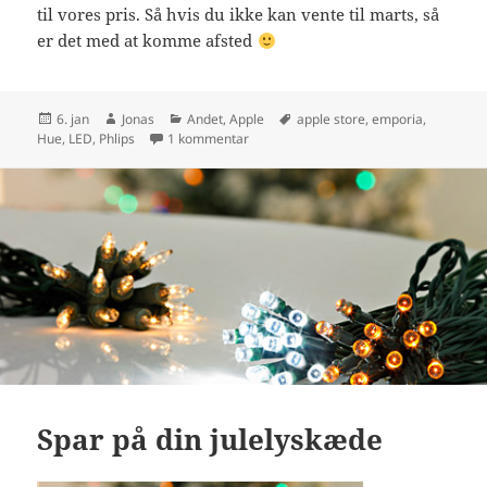
til vores pris. Så hvis du ikke kan vente til marts, så
er det med at komme afsted
Udgivet
Forfatter
Kategorier
Tags
6. jan
Jonas
Andet
,
Apple
apple store
,
emporia
,
i
til Philips Hue – Få fat på din startpakke
Hue
,
LED
,
Phlips
1 kommentar
Spar på din julelyskæde