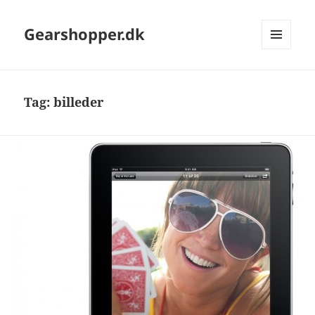
Gearshopper.dk
MENU
OG
WIDGETS
Tag:
billeder