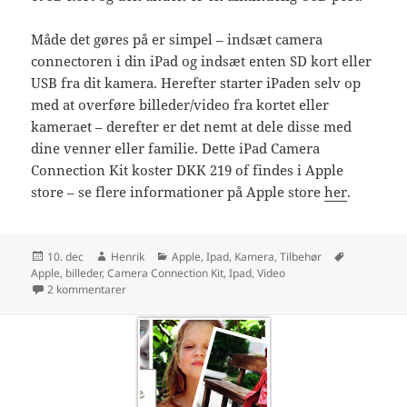
Måde det gøres på er simpel – indsæt camera
connectoren i din iPad og indsæt enten SD kort eller
USB fra dit kamera. Herefter starter iPaden selv op
med at overføre billeder/video fra kortet eller
kameraet – derefter er det nemt at dele disse med
dine venner eller familie. Dette iPad Camera
Connection Kit koster DKK 219 of findes i Apple
store – se flere informationer på Apple store
her
.
Udgivet
Forfatter
Kategorier
Tags
10. dec
Henrik
Apple
,
Ipad
,
Kamera
,
Tilbehør
i
Apple
,
billeder
,
Camera Connection Kit
,
Ipad
,
Video
til Overfør billeder til din iPad med camera connection k
2 kommentarer