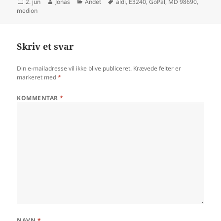
Udgivet
Forfatter
Kategorier
Tags
2. jun
Jonas
Andet
aldi
,
E3240
,
GoPal
,
MD 98690
,
i
medion
Skriv et svar
Din e-mailadresse vil ikke blive publiceret.
Krævede felter er
markeret med
*
KOMMENTAR
*
NAVN
*