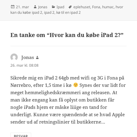
Udgivet
Forfatter
Kategorier
Tags
21. mar
Jonas
Ipad
eplehuset
,
Fona
,
humac
,
hvor
i
kan du købe ipad 2
,
ipad 2
,
kø til en ipad 2
En tanke om “Hvor kan du købe iPad 2?”
Jonas
siger:
26. mar kl. 08:08
Sikrede mig en iPad 2 64gb med wifi og 3G i Fona på
Nørrebro, efter 1,5 time i kø
Synes der var lidt for
meget hemmelighedskræmmeri ang releasen. At
man ikke engang kan få oplyst om butikken får
nogle iPads hjem er måske liiige en tand for
underligt. Kunne være spændende at se hvad Apple
sender ud af retningslinier til butikkerne…
BESVAR