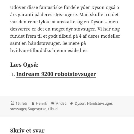
Udover disse fantastiske fordele yder Dyson også 5
års garanti på deres støvsugere. Man skulle tro det
var den rene lykke at anskaffe sig en Dyson – men
desværre er det en meget dyr støvsuger. Vi har dog
fundet frem til et godt
tilbud
på 4 af deres modeller
samt en håndstøvsuger. Se mere på
hvidvaretilbud.dks hjemmeside her.
Læs Også:
Indream 9200 robotstøvsuger
Udgivet
Forfatter
Kategorier
Tags
15. feb
Henrik
Andet
Dyson
,
Håndstøvsuger
,
i
støvsuger
,
Sugestyrke
,
tilbud
Skriv et svar