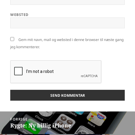
WEBSTED
Gem mit navn, mail og websted i denne browser til næste gang
jeg kommenterer.
Indlægsnavigation
FORRIGE
Rygte: Ny billig iPhone
Forrige
indlæg: